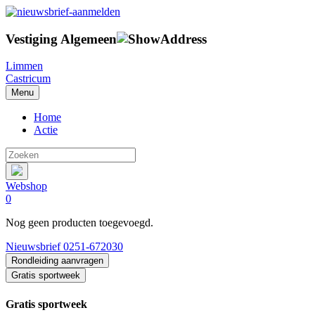
Vestiging
Algemeen
Limmen
Castricum
Menu
Home
Actie
Webshop
0
Nog geen producten toegevoegd.
Nieuwsbrief
0251-672030
Rondleiding
aanvragen
Gratis sportweek
Gratis sportweek