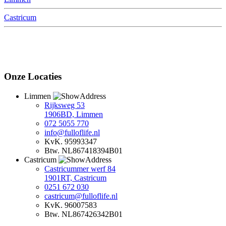
Castricum
Onze Locaties
Limmen
Rijksweg 53
1906BD, Limmen
072 5055 770
info@fulloflife.nl
KvK. 95993347
Btw. NL867418394B01
Castricum
Castricummer werf 84
1901RT, Castricum
0251 672 030
castricum@fulloflife.nl
KvK. 96007583
Btw. NL867426342B01