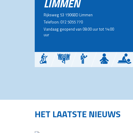
LIMMEN
Rijksweg 53 1906BD Limmen
Telefoon: 072 5055 770
Vandaag geopend van 08:00 uur tot 14:00
uur
HET LAATSTE NIEUWS