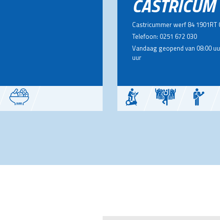
CASTRICUM
Castricummer werf 84 1901RT 
Telefoon: 0251 672 030
Vandaag geopend van 08:00 uur
uur