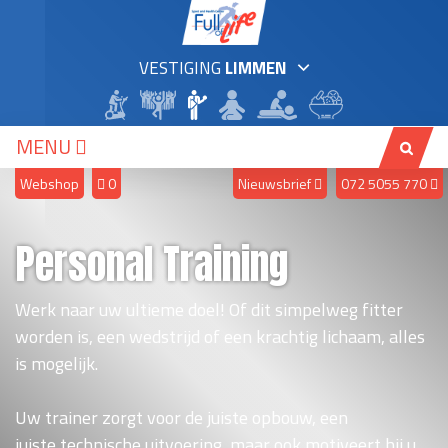
VESTIGING
LIMMEN
MENU
Webshop
0
Nieuwsbrief
072 5055 770
Personal Training
Werk naar uw ultieme doel! Of dit simpelweg fitter
worden is, een wedstrijd of een krachtig lichaam, alles
is mogelijk.
Uw trainer zorgt voor de juiste opbouw, een
juiste technische uitvoering, maar ook motiveert hij u