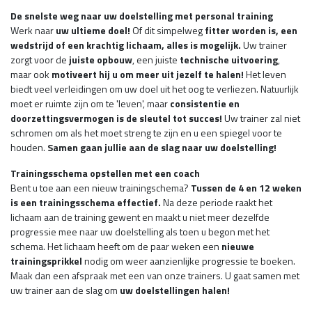
De snelste weg naar uw doelstelling met personal training
Werk naar
uw ultieme doel!
Of dit simpelweg
fitter worden is, een
wedstrijd of een krachtig lichaam, alles is mogelijk.
Uw trainer
zorgt voor de
juiste opbouw
, een juiste
technische uitvoering
,
maar ook
motiveert hij u om meer uit jezelf te halen!
Het leven
biedt veel verleidingen om uw doel uit het oog te verliezen. Natuurlijk
moet er ruimte zijn om te 'leven', maar
consistentie en
doorzettingsvermogen is de sleutel tot succes!
Uw trainer zal niet
schromen om als het moet streng te zijn en u een spiegel voor te
houden.
Samen gaan jullie aan de slag naar uw doelstelling!
Trainingsschema opstellen met een coach
Bent u toe aan een nieuw trainingschema?
Tussen de 4 en 12 weken
is een trainingsschema effectief.
Na deze periode raakt het
lichaam aan de training gewent en maakt u niet meer dezelfde
progressie mee naar uw doelstelling als toen u begon met het
schema. Het lichaam heeft om de paar weken een
nieuwe
trainingsprikkel
nodig om weer aanzienlijke progressie te boeken.
Maak dan een afspraak met een van onze trainers. U gaat samen met
uw trainer aan de slag om
uw doelstellingen halen!